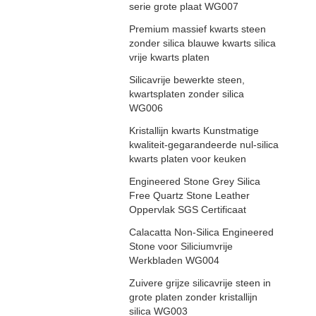
serie grote plaat WG007
Premium massief kwarts steen
zonder silica blauwe kwarts silica
vrije kwarts platen
Silicavrije bewerkte steen,
kwartsplaten zonder silica
WG006
Kristallijn kwarts Kunstmatige
kwaliteit-gegarandeerde nul-silica
kwarts platen voor keuken
Engineered Stone Grey Silica
Free Quartz Stone Leather
Oppervlak SGS Certificaat
Calacatta Non-Silica Engineered
Stone voor Siliciumvrije
Werkbladen WG004
Zuivere grijze silicavrije steen in
grote platen zonder kristallijn
silica WG003