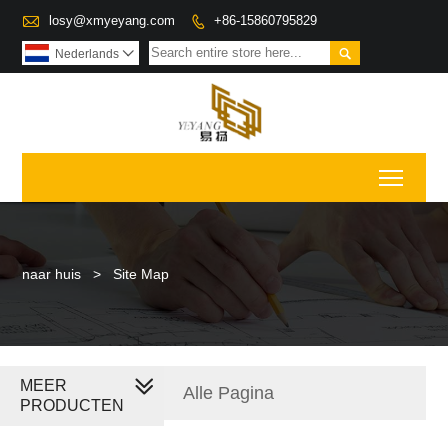

losy@xmyeyang.com
+86-15860795829


Nederlands

Toggl
naar huis
>
Site Map
MEER
Alle Pagina
PRODUCTEN