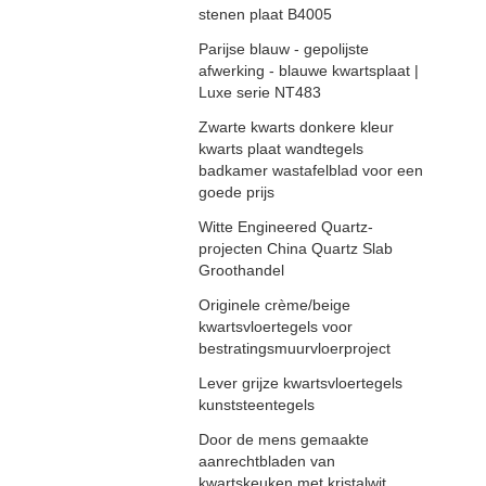
stenen plaat B4005
Parijse blauw - gepolijste
afwerking - blauwe kwartsplaat |
Luxe serie NT483
Zwarte kwarts donkere kleur
kwarts plaat wandtegels
badkamer wastafelblad voor een
goede prijs
Witte Engineered Quartz-
projecten China Quartz Slab
Groothandel
Originele crème/beige
kwartsvloertegels voor
bestratingsmuurvloerproject
Lever grijze kwartsvloertegels
kunststeentegels
Door de mens gemaakte
aanrechtbladen van
kwartskeuken met kristalwit