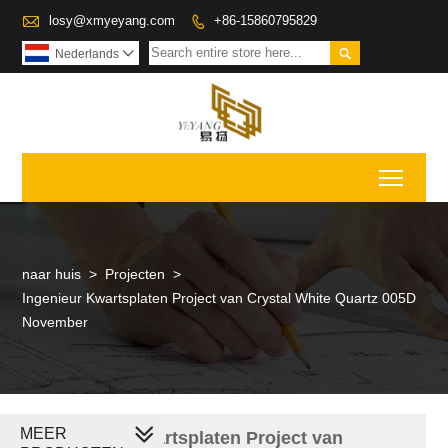

losy@xmyeyang.com
+86-15860795829


Nederlands

Toggl
naar huis
>
Projecten
>
Ingenieur Kwartsplaten Project van Crystal White Quartz 005D
November
MEER
Ingenieur Kwartsplaten Project van