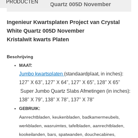
PRODUCTEN
Crystal White Quartz 005D November
Ingenieur Kwartsplaten Project van Crystal
White Quartz 005D November
Kristalwit kwarts
Platen
Beschrijving
MAAT:
Jumbo kwartsplaten
(standaardplaat, in inches):
127" X 63", 127" X 64", 127" X 65", 128" X 65"
Super Jumbo Quartz Slabs Afmetingen (in inches):
138" X 79", 138" X 78", 137" X 78"
GEBRUIK:
Aanrechtbladen, keukenbladen, badkamermeubels,
werkbladen, wasruimtes, tafelbladen, aanrechtbladen,
kookeilanden, bars, spatwanden, douchecabines,