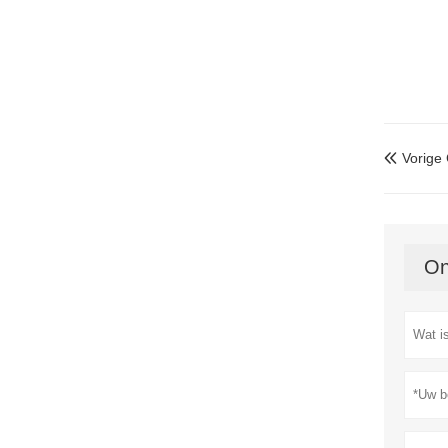
Vorige

On