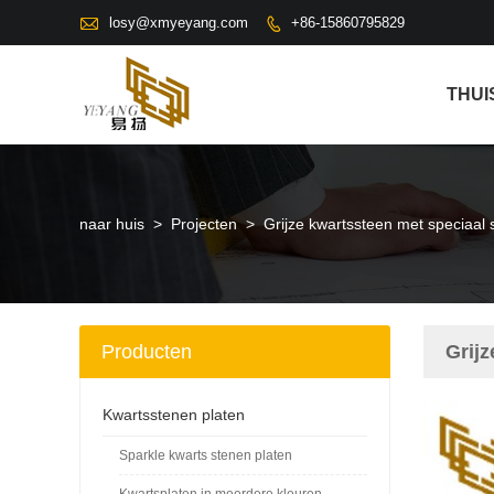

losy@xmyeyang.com
+86-15860795829

THUI
naar huis
>
Projecten
>
Grijze kwartssteen met speciaal
Producten
Grij
Kwartsstenen platen
Sparkle kwarts stenen platen
Kwartsplaten in meerdere kleuren