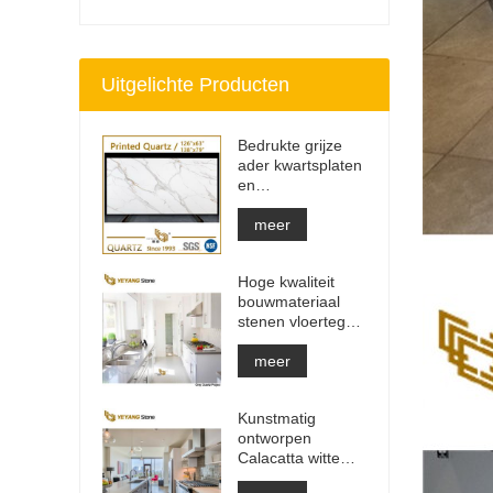
Uitgelichte Producten
Bedrukte grijze
ader kwartsplaten
en
aanrechtbladen |
Volledig bedrukt
meer
kwarts PQ005
Hoge kwaliteit
bouwmateriaal
stenen vloertegel
lichtgrijze
projecten
meer
Kunstmatig
ontworpen
Calacatta witte
kwartsstenen