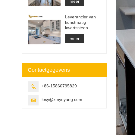
aanrecht en
meer
ijdelheidsblad en
werkbladplaat
Leverancier van
kunstmatig
kwartssteen
massief oppervlak
bouwmateriaal
meer
Contactgegevens
+86-15860795829

losy@xmyeyang.com
