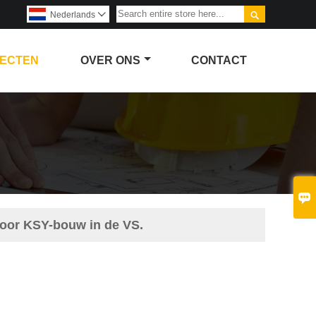

Nederlands

ECTEN
OVER ONS
CONTACT

voor KSY-bouw in de VS.