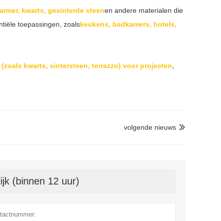
marmer, kwarts, gesinterde steen
en andere materialen die
tiële toepassingen, zoals
keukens, badkamers, hotels,
(zoals kwarts, sintersteen, terrazzo) voor projecten
,
volgende nieuws

jk (binnen 12 uur)