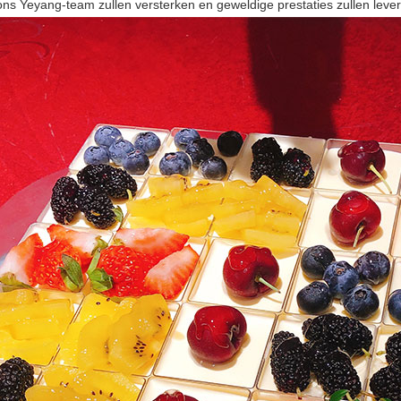
ons Yeyang-team zullen versterken en geweldige prestaties zullen leve