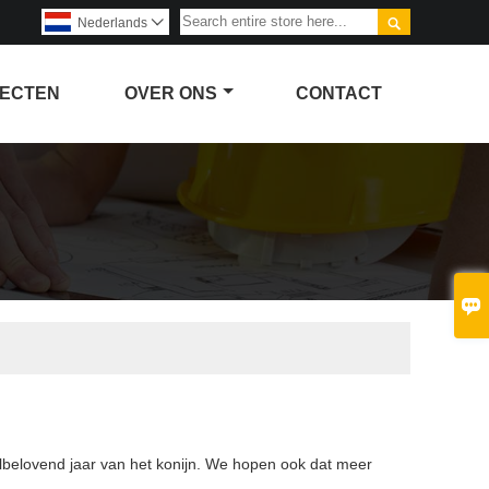

Nederlands

ECTEN
OVER ONS
CONTACT

elbelovend jaar van het konijn. We hopen ook dat meer