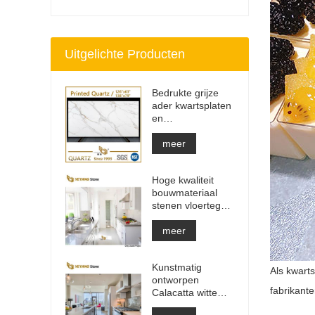
Uitgelichte Producten
Bedrukte grijze
ader kwartsplaten
en
aanrechtbladen |
Volledig bedrukt
meer
kwarts PQ005
Hoge kwaliteit
bouwmateriaal
stenen vloertegel
lichtgrijze
projecten
meer
Kunstmatig
Als kwart
ontworpen
fabrikant
Calacatta witte
kwartsstenen