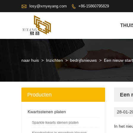

losy@xmyeyang.com
+86-15860795829

THUI
naar huis
>
Inzichten
>
bedrijfsnieuws
>
Een nieuw start
Producten
Een n
Kwartsstenen platen
28-01-2
Sparkle kwarts stenen platen
In het ni
Kwartsplaten in meerdere kleuren