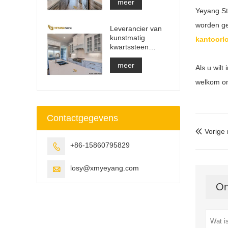
aanrecht en
meer
Yeyang St
ijdelheidsblad en
werkbladplaat
worden ge
Leverancier van
kunstmatig
kantoorlo
kwartssteen
massief oppervlak
bouwmateriaal
meer
Als u wilt
welkom om
Contactgegevens
Vorige

+86-15860795829

losy@xmyeyang.com

On