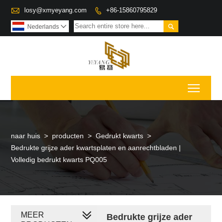

losy@xmyeyang.com
+86-15860795829


Nederlands

Toggl
naar huis
>
producten
>
Gedrukt kwarts
>
Bedrukte grijze ader kwartsplaten en aanrechtbladen |
Volledig bedrukt kwarts PQ005
MEER
Bedrukte grijze ader