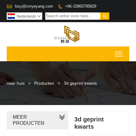

losy@xmyeyang.com
+86-15860795829


Nederlands

Toggl
naar huis
>
Producten
>
3d geprint kwarts
MEER
3d geprint
PRODUCTEN
kwarts