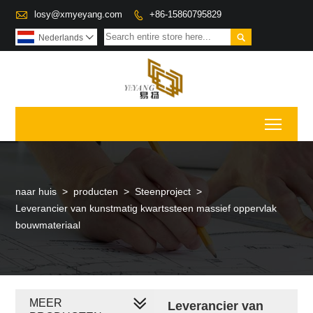

losy@xmyeyang.com
+86-15860795829


Nederlands

Toggl
naar huis
>
producten
>
Steenproject
>
Leverancier van kunstmatig kwartssteen massief oppervlak
bouwmateriaal
MEER
Leverancier van