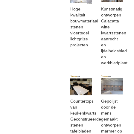
Hoge
Kunstmatig
kwaliteit
ontworpen
bouwmateriaal
Calacatta
stenen
witte
vloertegel
kwartsstenen
lichtgrijze
aanrecht
projecten
en
ijdelheidsblad
en
werkbladplaat
Countertops
Gepolijst
van
door de
keukenkwarts
mens
Geconstrueerde
gemaakt
stenen
ontworpen
tafelbladen
marmer op