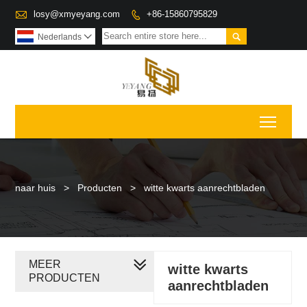

losy@xmyeyang.com
+86-15860795829


Nederlands

Toggl
naar huis
>
Producten
>
witte kwarts aanrechtbladen
MEER
witte kwarts
PRODUCTEN
aanrechtbladen