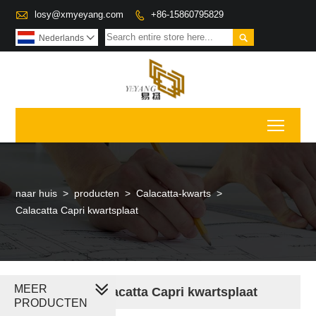

losy@xmyeyang.com
+86-15860795829


Nederlands

Toggl
naar huis
>
producten
>
Calacatta-kwarts
>
Calacatta Capri kwartsplaat
MEER
Calacatta Capri kwartsplaat
PRODUCTEN