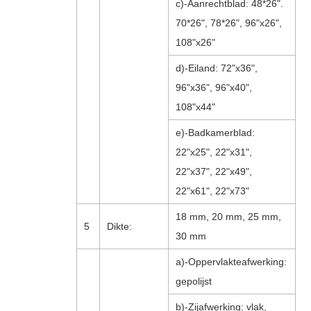
c)-Aanrechtblad: 48*26".
70*26", 78*26", 96"x26",
108"x26"
d)-Eiland: 72"x36",
96"x36", 96"x40",
108"x44"
e)-Badkamerblad:
22"x25", 22"x31",
22"x37", 22"x49",
22"x61", 22"x73"
18 mm, 20 mm, 25 mm,
5
Dikte:
30 mm
a)-Oppervlakteafwerking:
gepolijst
b)-Zijafwerking: vlak,