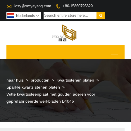

losy@xmyeyang.com
+86-15860795829


Nederlands

Toggl
naar huis
>
producten
>
Kwartsstenen platen
>
Sparkle kwarts stenen platen
>
Witte kwartssteenplaat met gouden aderen voor
geprefabriceerde werkbladen B4046