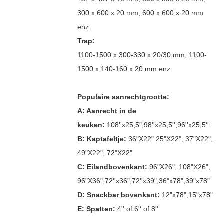
300 x 600 x 20 mm, 600 x 600 x 20 mm
enz.
Trap:
1100-1500 x 300-330 x 20/30 mm, 1100-
1500 x 140-160 x 20 mm enz.
Populaire aanrechtgrootte:
A: Aanrecht in de
keuken:
108''x25,5",98''x25,5'',96''x25,5''.
B: Kaptafeltje:
36"X22" 25"X22", 37"X22",
49"X22", 72"X22"
C: Eilandbovenkant:
96"X26", 108"X26",
96"X36",72''x36",72''x39",36"x78",39"x78"
D: Snackbar bovenkant:
12"x78",15"x78"
E: Spatten:
4'' of 6'' of 8''