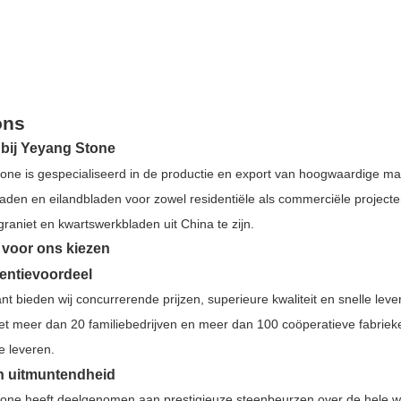
ons
bij Yeyang Stone
one is gespecialiseerd in de productie en export van hoogwaardige 
laden en eilandbladen voor zowel residentiële als commerciële project
 graniet en kwartswerkbladen uit China te zijn.
voor ons kiezen
entievoordeel
ant bieden wij concurrerende prijzen, superieure kwaliteit en snelle le
met meer dan 20 familiebedrijven en meer dan 100 coöperatieve fabri
e leveren.
 uitmuntendheid
one heeft deelgenomen aan prestigieuze steenbeurzen over de hele w