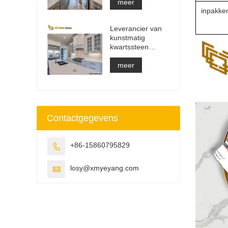
aanrecht en
meer
inpakke
ijdelheidsblad en
werkbladplaat
Leverancier van
kunstmatig
kwartssteen
massief oppervlak
bouwmateriaal
meer
Contactgegevens
+86-15860795829

losy@xmyeyang.com
