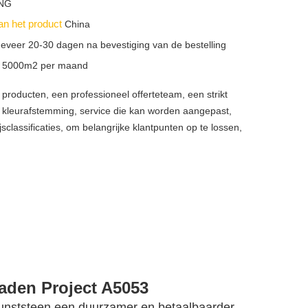
NG
an het product
China
eveer 20-30 dagen na bevestiging van de bestelling
n
5000m2 per maand
producten, een professioneel offerteteam, een strikt
, kleurafstemming, service die kan worden aangepast,
jsclassificaties, om belangrijke klantpunten op te lossen,
laden Project A5053
kunststeen een duurzamer en betaalbaarder