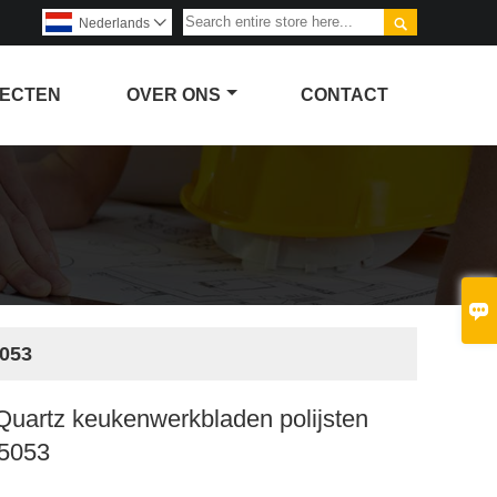

Nederlands

ECTEN
OVER ONS
CONTACT

5053
Quartz keukenwerkbladen polijsten
A5053