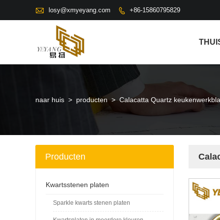

losy@xmyeyang.com
+86-15860795829

THUI
naar huis
>
producten
>
Calacatta Quartz keukenwerkblad
Producten
Cala
Kwartsstenen platen
Sparkle kwarts stenen platen
Kwartsplaten in meerdere kleuren