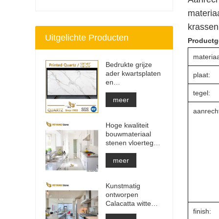
materiaa
krassen 
Uitgelichte Producten
Productg
materiaa
Bedrukte grijze
ader kwartsplaten
plaat:
en
aanrechtbladen |
tegel:
Volledig bedrukt
meer
kwarts PQ005
aanrech
Hoge kwaliteit
bouwmateriaal
stenen vloertegel
lichtgrijze
projecten
meer
Kunstmatig
ontworpen
Calacatta witte
finish:
kwartsstenen