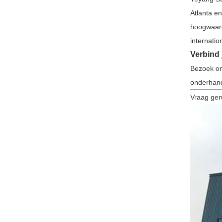
Atlanta e
hoogwaard
internati
Verbind 
Bezoek on
onderhande
Vraag geru