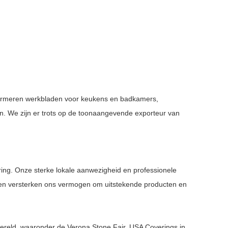
marmeren werkbladen voor keukens en badkamers,
en. We zijn er trots op de toonaangevende exporteur van
vering. Onze sterke lokale aanwezigheid en professionele
eken versterken ons vermogen om uitstekende producten en
ereld, waaronder de Verona Stone Fair, USA Coverings in