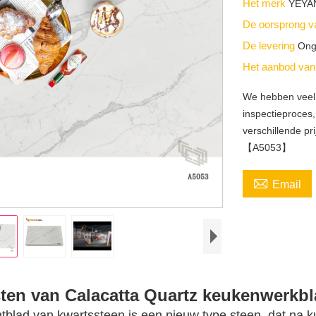
Het merk
YEYA
De oorsprong v
De levering
Ong
Het aanbod va
We hebben veel 
inspectieproces
verschillende pri
【A5053】

Email
sten van Calacatta Quartz keukenwerkb
tblad van kwartssteen is een nieuw type steen, dat na 