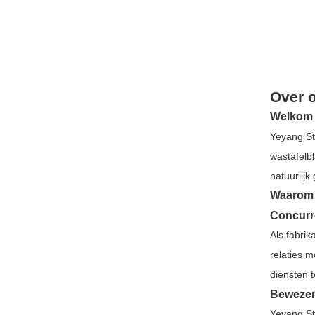
Over 
Welkom 
Yeyang St
wastafelb
natuurlijk
Waarom 
Concurr
Als fabrik
relaties 
diensten t
Bewezen
Yeyang St