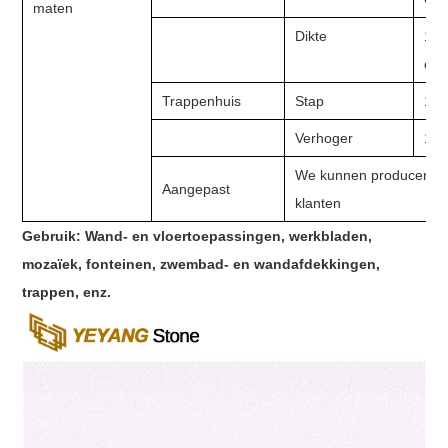
maten
Dikte
10 
enz
Trappenhuis
Stap
13
Verhoger
13
We kunnen produceren vo
Aangepast
klanten
Gebruik:
Wand- en vloertoepassingen, werkbladen,
mozaïek, fonteinen, zwembad- en wandafdekkingen,
trappen, enz.