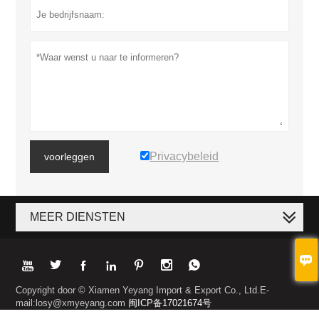
Privacybeleid
voorleggen
MEER DIENSTEN








Copyright door © Xiamen Yeyang Import & Export Co., Ltd.E-
mail:losy@xmyeyang.com
闽ICP备17021674号