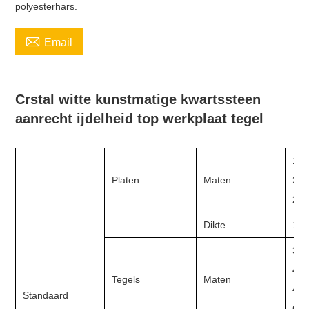
polyesterhars.

Email
Crstal witte kunstmatige kwartssteen
aanrecht ijdelheid top werkplaat tegel
180
Platen
Maten
240
280
Dikte
15 
305
400
Tegels
Maten
457
Standaard
600