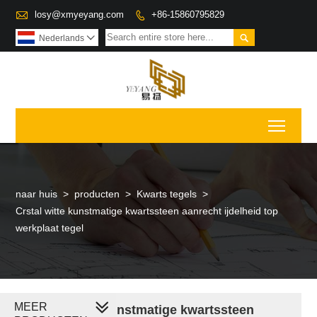

losy@xmyeyang.com
+86-15860795829


Nederlands

Toggl
naar huis
>
producten
>
Kwarts tegels
>
Crstal witte kunstmatige kwartssteen aanrecht ijdelheid top
werkplaat tegel
MEER
Crstal witte kunstmatige kwartssteen