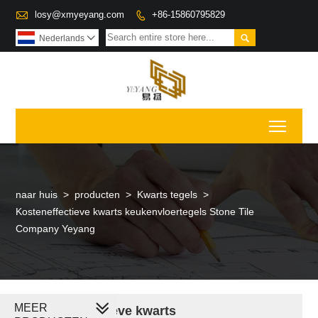

losy@xmyeyang.com
+86-15860795829


Nederlands

Toggl
naar huis
>
producten
>
Kwarts tegels
>
Kosteneffectieve kwarts keukenvloertegels Stone Tile
Company Yeyang
MEER
Kosteneffectieve kwarts