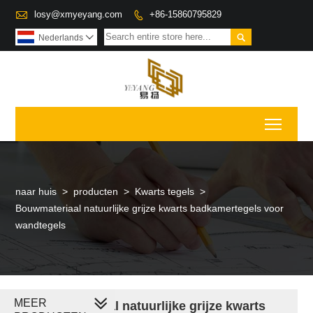

losy@xmyeyang.com
+86-15860795829


Nederlands

Toggl
naar huis
>
producten
>
Kwarts tegels
>
Bouwmateriaal natuurlijke grijze kwarts badkamertegels voor
wandtegels
MEER
Bouwmateriaal natuurlijke grijze kwarts