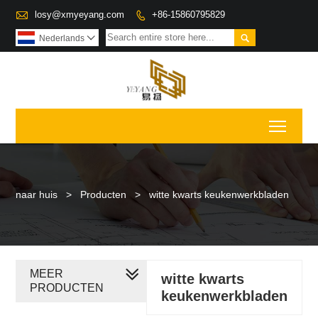

losy@xmyeyang.com
+86-15860795829


Nederlands

Toggl
naar huis
>
Producten
>
witte kwarts keukenwerkbladen
MEER
witte kwarts
PRODUCTEN
keukenwerkbladen