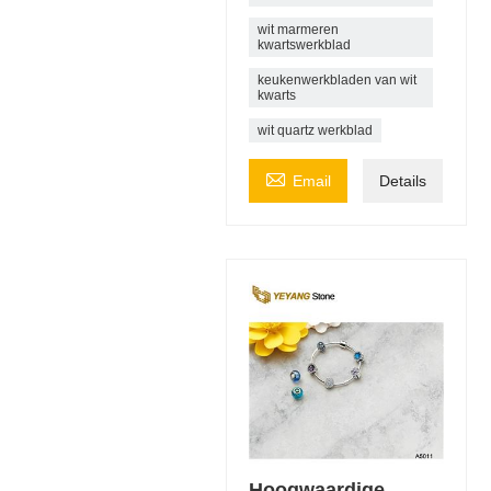
wit marmeren
kwartswerkblad
keukenwerkbladen van wit
kwarts
wit quartz werkblad

Email
Details
Hoogwaardige