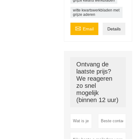
grijze kwarts werkbladen
witte kwartswerkbladen met
grijze aderen

Email
Details
Ontvang de
laatste prijs?
We reageren
zo snel
mogelijk
(binnen 12 uur)