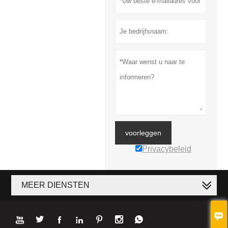
voorleggen
Privacybeleid
MEER DIENSTEN







