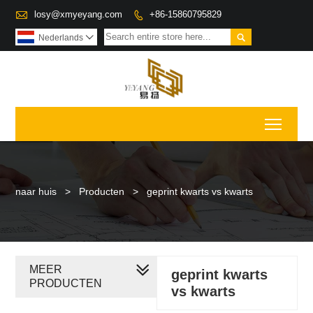

losy@xmyeyang.com
+86-15860795829


Nederlands

Toggl
naar huis
>
Producten
>
geprint kwarts vs kwarts
MEER
geprint kwarts
PRODUCTEN
vs kwarts