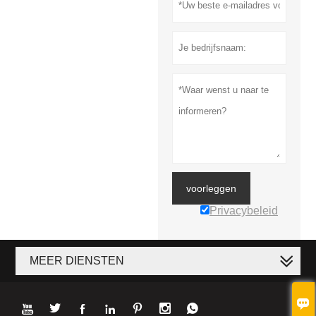
voorleggen
Privacybeleid
MEER DIENSTEN







