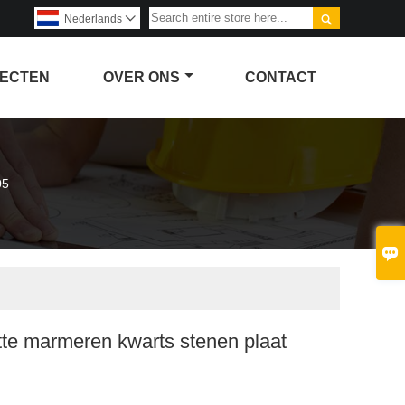

Nederlands

ECTEN
OVER ONS
CONTACT
05

tte marmeren kwarts stenen plaat