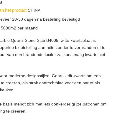
g
an het product
CHINA
eveer 20-30 dagen na bestelling bevestigd
n
5000m2 per maand
arble Quartz Stone Slab B4005, witte kwartsplaat is
perkte blootstelling aan hitte zonder te verbranden of te
uur van een brandende lucifer zal kunstmatig kwarts niet
voor moderne designstijlen. Gebruik dit kwarts om een ​​
 te creëren, als strak aanrechtblad voor een bar of als
 keuken.
e basis mengt zich met iets donkerder grijze patronen om
ang te creëren.