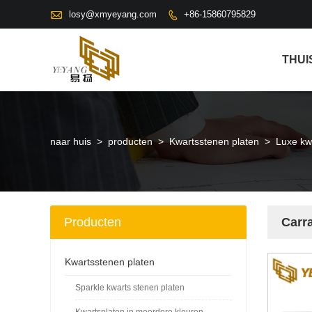

losy@xmyeyang.com
+86-15860795829

THUI
naar huis
>
producten
>
Kwartsstenen platen
>
Luxe kw
Producten
Carr
Kwartsstenen platen
Sparkle kwarts stenen platen
Kwartsplaten in meerdere kleuren