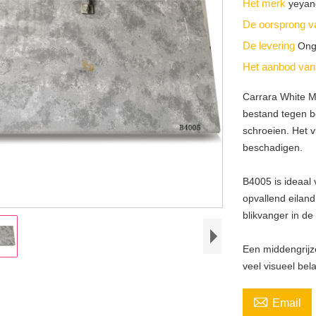
Het merk
yeyan
De oorsprong v
De levering
Ong
Het aanbod va
Carrara White M
bestand tegen be
schroeien. Het v
beschadigen.
B4005 is ideaal 
opvallend eiland
blikvanger in de
Een middengrijz
veel visueel bel

Email