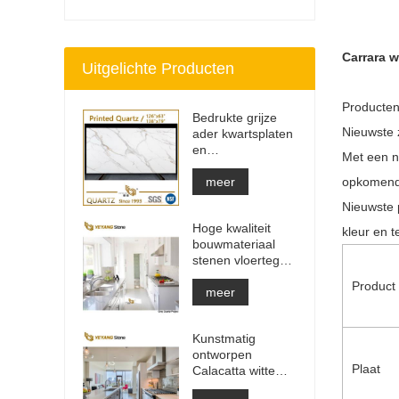
Carrara w
Uitgelichte Producten
Producte
Bedrukte grijze
Nieuwste z
ader kwartsplaten
en
Met een n
aanrechtbladen |
Volledig bedrukt
meer
opkomende
kwarts PQ005
Nieuwste 
Hoge kwaliteit
kleur en t
bouwmateriaal
stenen vloertegel
lichtgrijze
Product
projecten
meer
Kunstmatig
ontworpen
Plaat
Calacatta witte
kwartsstenen