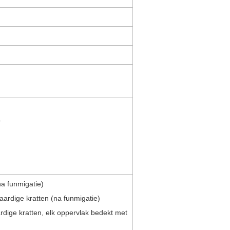
r
na funmigatie)
ardige kratten (na funmigatie)
ardige kratten, elk oppervlak bedekt met