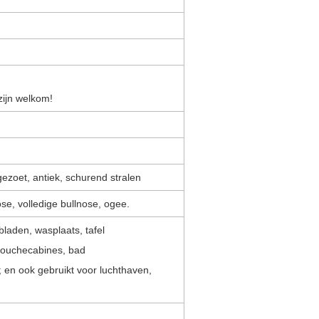
zijn welkom!
gezoet, antiek, schurend stralen
nose, volledige bullnose, ogee.
laden, wasplaats, tafel
, douchecabines, bad
; en ook gebruikt voor luchthaven,