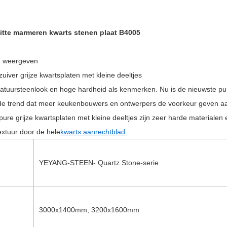
itte marmeren kwarts stenen plaat B4005
n weergeven
uiver grijze kwartsplaten met kleine deeltjes
atuursteenlook en hoge hardheid als kenmerken. Nu is de nieuwste pure 
 trend dat meer keukenbouwers en ontwerpers de voorkeur geven aa
pure grijze kwartsplaten met kleine deeltjes zijn zeer harde materiale
extuur door de hele
kwarts aanrechtblad.
YEYANG-STEEN
- Quartz Stone-serie
3000x1400mm, 3200x1600mm