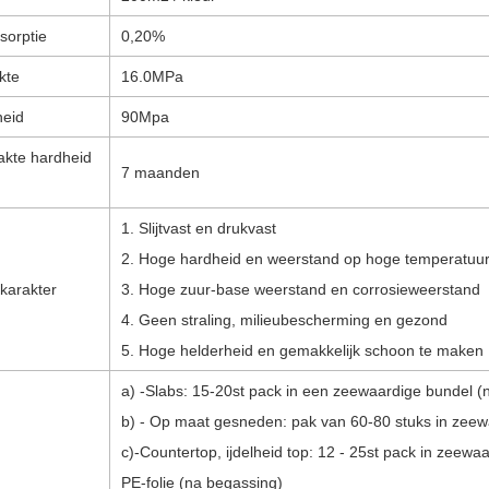
sorptie
0,20%
kte
16.0MPa
theid
90Mpa
akte hardheid
7 maanden
1. Slijtvast en drukvast
2. Hoge hardheid en weerstand op hoge temperatuu
karakter
3. Hoge zuur-base weerstand en corrosieweerstand
4. Geen straling, milieubescherming en gezond
5. Hoge helderheid en gemakkelijk schoon te maken
a) -Slabs: 15-20st pack in een zeewaardige bundel (
b) - Op maat gesneden: pak van 60-80 stuks in zeewa
c)-Countertop, ijdelheid top: 12 - 25st pack in zeewa
PE-folie (na begassing)