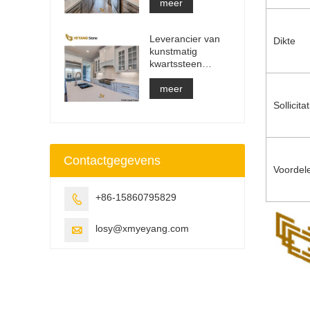
aanrecht en
meer
ijdelheidsblad en
werkbladplaat
Leverancier van
Dikte
kunstmatig
kwartssteen
massief oppervlak
bouwmateriaal
meer
Sollicitat
Contactgegevens
Voordel
+86-15860795829

losy@xmyeyang.com
