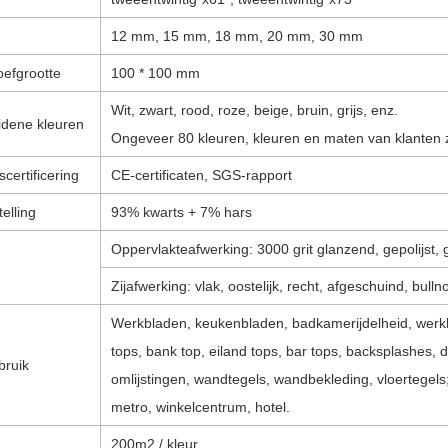
12 mm, 15 mm, 18 mm, 20 mm, 30 mm
oefgrootte
100 * 100 mm
Wit, zwart, rood, roze, beige, bruin, grijs, enz.
idene kleuren
Ongeveer 80 kleuren, kleuren en maten van klanten 
scertificering
CE-certificaten, SGS-rapport
elling
93% kwarts + 7% hars
Oppervlakteafwerking: 3000 grit glanzend, gepolijst, 
Zijafwerking: vlak, oostelijk, recht, afgeschuind, bull
Werkbladen, keukenbladen, badkamerijdelheid, werkb
tops, bank top, eiland tops, bar tops, backsplashes
bruik
omlijstingen, wandtegels, wandbekleding, vloertegels
metro, winkelcentrum, hotel.
200m2 / kleur