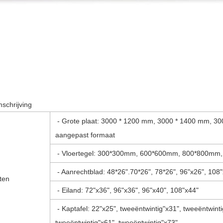
mschrijving
- Grote plaat: 3000 * 1200 mm, 3000 * 1400 mm, 3
aangepast formaat
- Vloertegel: 300*300mm, 600*600mm, 800*800mm,
- Aanrechtblad: 48*26".70*26", 78*26", 96"x26", 108
ten
- Eiland: 72"x36", 96"x36", 96"x40", 108"x44"
- Kaptafel: 22"x25", tweeëntwintig"x31", tweeëntwinti
tweeëntwintig"x61", tweeëntwintig"x73"