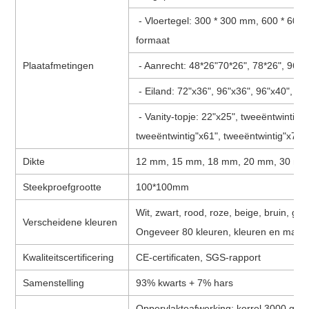
- Vloertegel: 300 * 300 mm, 600 * 60
formaat
Plaatafmetingen
- Aanrecht: 48*26"70*26", 78*26", 96"x
- Eiland: 72"x36", 96"x36", 96"x40", 10
- Vanity-topje: 22"x25", tweeëntwintig"
tweeëntwintig"x61", tweeëntwintig"x73"
Dikte
12 mm, 15 mm, 18 mm, 20 mm, 30 m
Steekproefgrootte
100*100mm
Wit, zwart, rood, roze, beige, bruin, grij
Verscheidene kleuren
Ongeveer 80 kleuren, kleuren en maten
Kwaliteitscertificering
CE-certificaten, SGS-rapport
Samenstelling
93% kwarts + 7% hars
Oppervlakteafwerking: korrel 3000 glanz