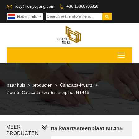

losy@xmyeyang.com
+86-15860795829


Nederlands

Toggl
naar huis
>
producten
>
Calacatta-kwarts
>
Zwarte Calacatta kwartssteenplaat NT415
MEER
Zwarte Calacatta kwartssteenplaat NT415
PRODUCTEN