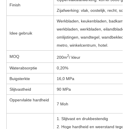
Finish
Zijafwerking: vlak, oostelijk, recht, sch
Werkbladen, keukenbladen, badkamerme
werkbladen, werkbladen, eilandbladen
Idee gebruik
omlijstingen, wandtegel, wandbekleding
metro, winkelcentrum, hotel.
2
MOQ
200m
/ kleur
Waterabsorptie
0,20%
Buigsterkte
16,0 MPa
Slijtvastheid
90 MPa
Oppervlakte hardheid
7 Moh
1. Slijtvast en drukbestendig
2. Hoge hardheid en weerstand tegen