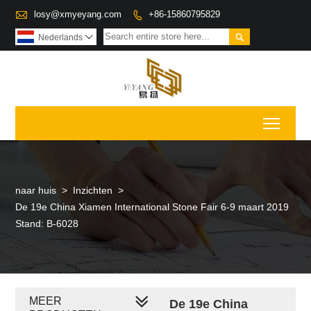

losy@xmyeyang.com
+86-15860795829


Nederlands

Toggl
naar huis
>
Inzichten
>
De 19e China Xiamen International Stone Fair 6-9 maart 2019
Stand: B-6028
MEER
De 19e China