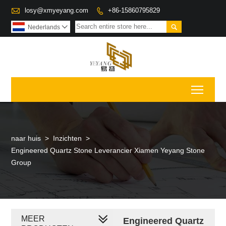

losy@xmyeyang.com
+86-15860795829


Nederlands

Toggl
naar huis
>
Inzichten
>
Engineered Quartz Stone Leverancier Xiamen Yeyang Stone
Group
MEER
Engineered Quartz