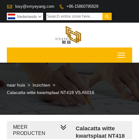

losy@xmyeyang.com
+86-15860795829


Nederlands

Toggl
naar huis
>
Inzichten
>
Calacatta witte kwartsplaat NT418 VS A5016
MEER
Calacatta witte
PRODUCTEN
kwartsplaat NT418