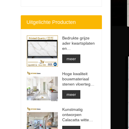
Uitgelichte Producten
Bedrukte grijze
ader kwartsplaten
en
aanrechtbladen |
Volledig bedrukt
meer
kwarts PQ005
Hoge kwaliteit
bouwmateriaal
stenen vloertegel
lichtgrijze
projecten
meer
Kunstmatig
ontworpen
Calacatta witte
kwartsstenen