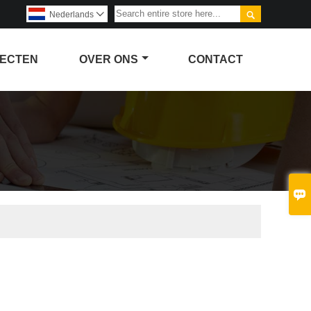

Nederlands

ECTEN
OVER ONS
CONTACT
