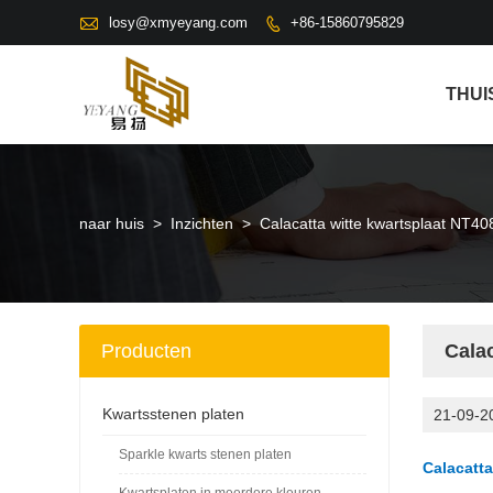

losy@xmyeyang.com
+86-15860795829

THUI
naar huis
>
Inzichten
>
Calacatta witte kwartsplaat NT4
Producten
Cala
Kwartsstenen platen
21-09-2
Sparkle kwarts stenen platen
Calacatt
Kwartsplaten in meerdere kleuren