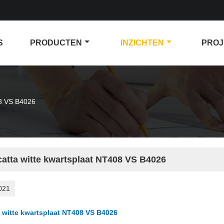
S
PRODUCTEN
INZICHTEN
PROJ
08 VS B4026
catta witte kwartsplaat NT408 VS B4026
021
a witte kwartsplaat NT408 VS B4026