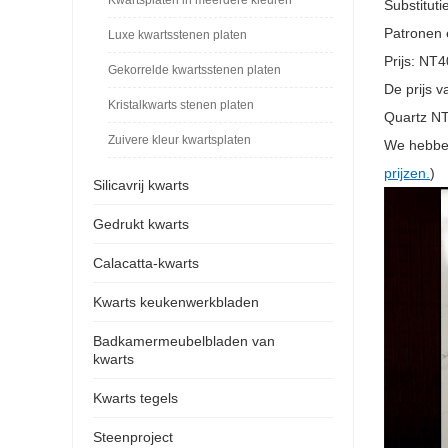
Substitut
Patronen 
Luxe kwartsstenen platen
Prijs: NT
Gekorrelde kwartsstenen platen
De prijs 
Kristalkwarts stenen platen
Quartz NT
Zuivere kleur kwartsplaten
We hebben
prijzen.
)
Silicavrij kwarts
Gedrukt kwarts
Calacatta-kwarts
Kwarts keukenwerkbladen
Badkamermeubelbladen van
kwarts
Kwarts tegels
Steenproject