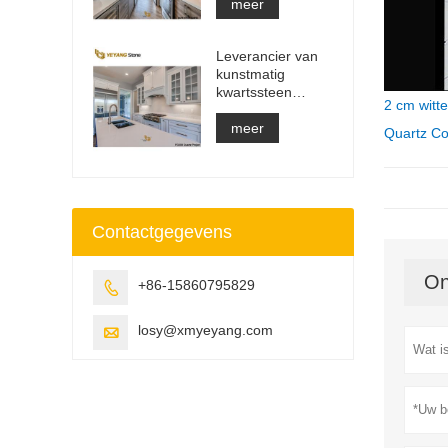
aanrecht en
meer
ijdelheidsblad en
werkbladplaat
Leverancier van
kunstmatig
kwartssteen
2 cm witt
massief oppervlak
bouwmateriaal
meer
Quartz Co
Contactgegevens
On
+86-15860795829

losy@xmyeyang.com
